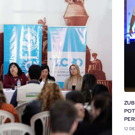
ZUB
POT
PE
12 D