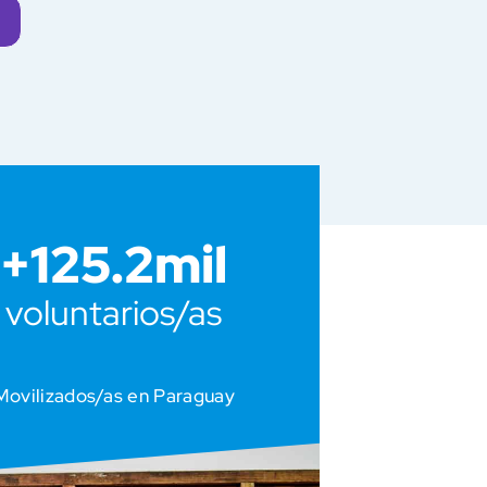
+
125.2
mil
voluntarios/as
Movilizados/as en Paraguay