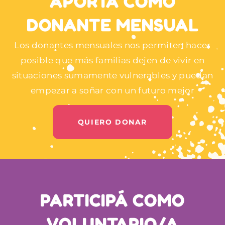
APORTÁ COMO
DONANTE MENSUAL
Los donantes mensuales nos permiten hacer
posible que más familias dejen de vivir en
situaciones sumamente vulnerables y puedan
empezar a soñar con un futuro mejor
QUIERO DONAR
PARTICIPÁ COMO
VOLUNTARIO/A