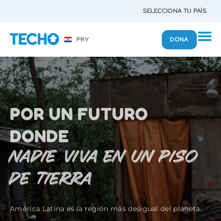
SELECCIONA TU PAÍS
DONA
PRY
SÉ UN LIDER
para el futuro
En TECHO, la juventud es el motor de nuestra misión.
Creemos en el poder transformador de los jóvenes
como actores clave en la lucha por un país más justo y
equitativo. A través del voluntariado, cultivamos líderes