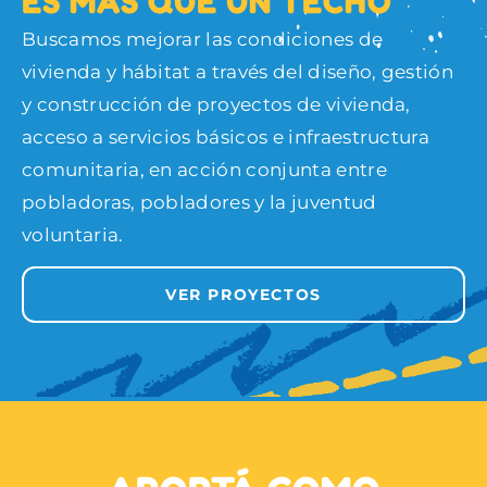
E
S
M
Á
S
Q
U
E
U
N
T
E
C
H
O
Buscamos mejorar las condiciones de
vivienda y hábitat a través del diseño, gestión
y construcción de proyectos de vivienda,
acceso a servicios básicos e infraestructura
comunitaria, en acción conjunta entre
pobladoras, pobladores y la juventud
voluntaria.
VER PROYECTOS